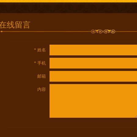
在线留言
* 姓名
* 手机
邮箱
内容