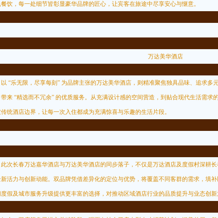
色餐饮，每一处细节皆彰显豪华品牌的匠心，让宾客在旅途中尽享安心与惬意。
万达美华酒店
 “乐无限，尽享每刻” 为品牌主张的万达美华酒店，则精准聚焦独具品味、追求多
，带来 “精选而不冗余” 的优质服务。从充满设计感的空间营造，到贴合现代生活需
破传统酒店边界，让每一次入住都成为充满惊喜与乐趣的生活片段。
次长春万达嘉华酒店与万达美华酒店的同步落子，不仅是万达酒店及度假村深耕长
全新活力与创新动能。双品牌凭借差异化的定位与优势，将覆盖不同客群的需求，填补
闲度假及城市服务升级提供更丰富的选择，对推动区域酒店行业的品质提升与业态创新