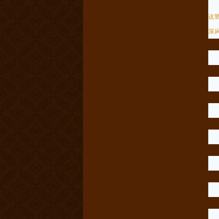
如
这
深
长
招
长
招
20
20
与