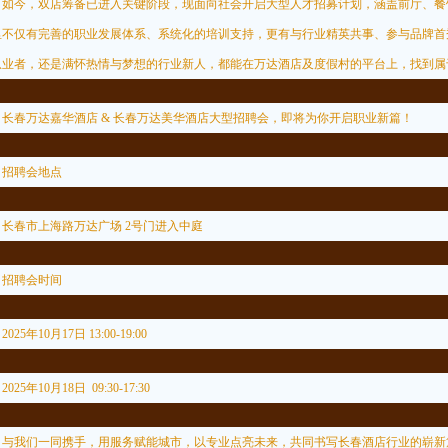
今，双店筹备已进入关键阶段，现面向社会开启大型人才招募计划，涵盖前厅、餐
里不仅有完善的职业发展体系、系统化的培训支持，更有与行业精英共事、参与品牌首
从业者，还是满怀热情与梦想的行业新人，都能在万达酒店及度假村的平台上，找到属
春万达嘉华酒店 & 长春万达美华酒店大型招聘会，即将为你开启职业新篇！
聘会地点
春市上海路万达广场 2号门进入中庭
聘会时间
25年10月17日 13:00-19:00
25年10月18日 09:30-17:30
我们一同携手，用服务赋能城市，以专业点亮未来，共同书写长春酒店行业的崭新