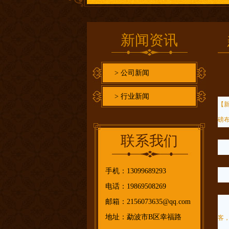
新闻资讯
>
公司新闻
>
行业新闻
【
磅
联系我们
手机：13099689293
电话：19869508269
邮箱：2156073635@qq.com
作
地址：勐波市B区幸福路
客