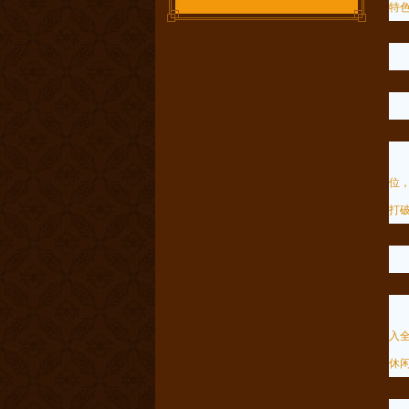
特
以
位
打
此
入
休