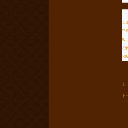
关
心
开
店
式
40
上
下